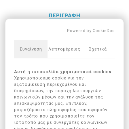
ΠΕΡΙΓΡΑΦΉ
Powered by CookieDoo
Διαμαντόφρεζα 1mm
Συναίνεση
Λεπτομέρειες
Σχετικά
Αυτή η ιστοσελίδα χρησιμοποιεί cookies
ΟΙ ΠΕΛΆΤΕΣ ΠΟΥ ΑΓΌΡΑΣΑΝ ΑΥΤΌ
Χρησιμοποιούμε cookie για την
ΤΟ ΠΡΟΪΌΝ ΑΓΌΡΑΣΑΝ ΕΠΊΣΗΣ
εξατομίκευση περιεχομένου και
διαφημίσεων, την παροχή λειτουργιών
κοινωνικών μέσων και την ανάλυση της
επισκεψιμότητάς μας. Επιπλέον,
μοιραζόμαστε πληροφορίες που αφορούν
τον τρόπο που χρησιμοποιείτε τον
ιστότοπό μας με συνεργάτες κοινωνικών
μέσων, διαφήμισης και αναλύσεων, οι