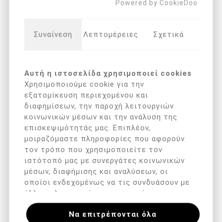
Powered by CookieDoo
Wire Brace M 02
Arkada's Podotape (5m x
2,5cm)
€ 70,00 με ΦΠΑ
€ 14,00 με ΦΠΑ
Συναίνεση
Λεπτομέρειες
Σχετικά
Αυτή η ιστοσελίδα χρησιμοποιεί cookies
Χρησιμοποιούμε cookie για την
εξατομίκευση περιεχομένου και
διαφημίσεων, την παροχή λειτουργιών
κοινωνικών μέσων και την ανάλυση της
επισκεψιμότητάς μας. Επιπλέον,
μοιραζόμαστε πληροφορίες που αφορούν
τον τρόπο που χρησιμοποιείτε τον
ιστότοπό μας με συνεργάτες κοινωνικών
Arkada's Primer (8ml)
Wire Brace M 03
μέσων, διαφήμισης και αναλύσεων, οι
€ 15,00 με ΦΠΑ
€ 70,00 με ΦΠΑ
οποίοι ενδεχομένως να τις συνδυάσουν με
άλλες πληροφορίες που τους έχετε
παραχωρήσει ή τις οποίες έχουν συλλέξει
1
2
Να επιτρέπονται όλα
σε σχέση με την από μέρους σας χρήση