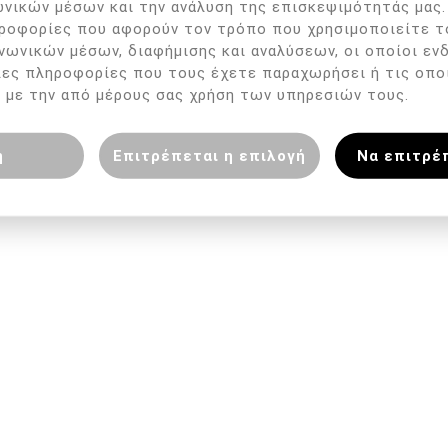
νικών μέσων και την ανάλυση της επισκεψιμότητάς μας.
ροφορίες που αφορούν τον τρόπο που χρησιμοποιείτε τ
ΟΠΙΟ LED ΓΙΑ ΑΝΑΛΥΣΗ
νωνικών μέσων, διαφήμισης και αναλύσεων, οι οποίοι εν
ΑΠΟΤΥΠΩΜΑΤΟΣ
λες πληροφορίες που τους έχετε παραχωρήσει ή τις οπο
 550,00 με ΦΠΑ
 με την από μέρους σας χρήση των υπηρεσιών τους.
η
Επιτρέπεται η επιλογή
Να επιτρέ