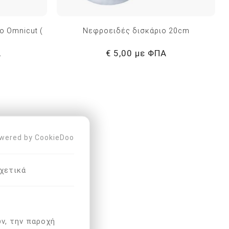
o Omnicut (
Νεφροειδές δισκάριο 20cm
Α
€ 5,00 με ΦΠΑ
wered by CookieDoo
χετικά
ν, την παροχή