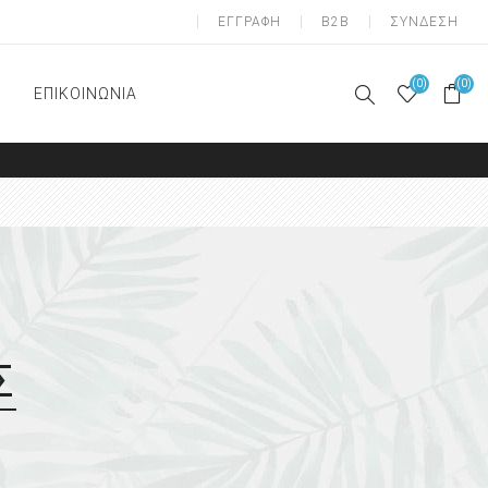
ΕΓΓΡΑΦΗ
B2B
ΣΥΝΔΕΣΗ
(0)
(0)
ΕΠΙΚΟΙΝΩΝΙΑ
A-ΟΝΥΧΟΠΛΑΣΤΙΚΗ
ΠΟΔΟΛΟΓΙΑ
Απολύμανση
Αναλώσιμα
Διαχωριστικά δαχτύλων
έτοιμα ( gel)
Αναλώσιμα υλικά
Σ
Επιθέματα αποφόρτισης
Σιλικόνες κατασκευής
ατομικών επιθεμάτων
Μανικιούρ - Πεντικιούρ