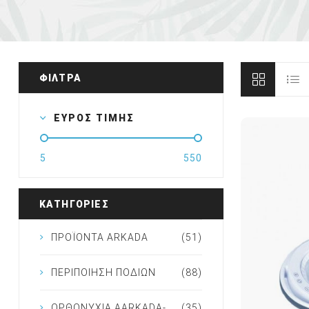
Ποδολογική τροχοί -
Καμπίνες ποδολογίας
Αποστείρωση - Απολύμανσ
Καρέκλες ποδολογίας
ΦΙΛΤΡΑ
Καρέκλες αισθητικής
ΕΥΡΟΣ ΤΙΜΗΣ
Διάφορος εξοπλισμός
ΕΠΑΓΓΕΛΜΑΤΙΚΑ ΣΚΑΜΠΟ
5
550
4BLANC ΑΠΟΡΡΟΦΗΤΗΡΕ
ΜΑΝΙΚΙΟΥΡ/ΠΕΝΤΙΚΙΟΥΡ
ΚΑΤΗΓΟΡΙΕΣ
ΠΡΟΪΟΝΤΑ ARKADA
(51)
ΠΕΡΙΠΟΙΗΣΗ ΠΟΔΙΩΝ
(88)
ΟΡΘΟΝΥΧΙΑ AARKADA-
(35)