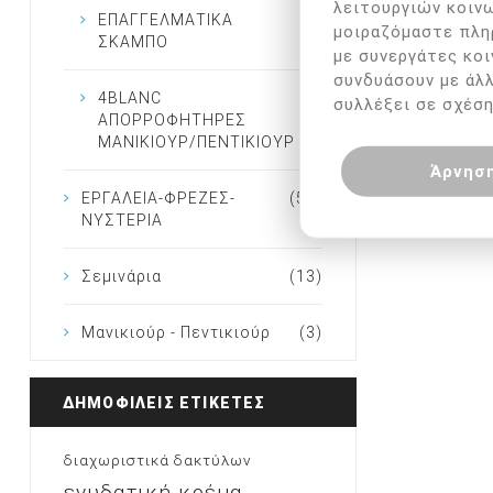
λειτουργιών κοινω
ΕΠΑΓΓΕΛΜΑΤΙΚΑ
(7)
μοιραζόμαστε πλη
ΠΟΔΟΣΚ
ΣΚΑΜΠΟ
με συνεργάτες κοι
συνδυάσουν με άλ
€
4BLANC
(5)
συλλέξει σε σχέση
ΑΠΟΡΡΟΦΗΤΗΡΕΣ
ΜΑΝΙΚΙΟΥΡ/ΠΕΝΤΙΚΙΟΥΡ
Άρνησ
ΕΡΓΑΛΕΙΑ-ΦΡΕΖΕΣ-
(51)
ΝΥΣΤΕΡΙΑ
Σεμινάρια
(13)
Μανικιούρ - Πεντικιούρ
(3)
ΔΗΜΟΦΙΛΕΙΣ ΕΤΙΚΕΤΕΣ
διαχωριστικά δακτύλων
ενυδατική κρέμα