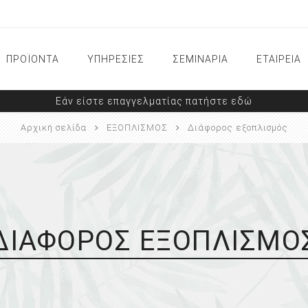
ΠΡΟΪΟΝΤΑ
ΥΠΗΡΕΣΙΕΣ
ΣΕΜΙΝΑΡΙΑ
ΕΤΑΙΡΕΙΑ
Εάν είστε επαγγελματίας πατήστε εδώ
ΠΕΡΙΠΟΙΗΣΗ ΠΟΔΙΩΝ
ΟΡΘΟΝΥΧΙΑ AARKAD
Αρχική σελίδα
ΕΞΟΠΛΙΣΜΟΣ
Διάφορος εξοπλισμός
Αντιμυκητιακά προϊόντα
Εξοπλισμός BRACE M/
Εργαλεία
Προϊόντα Arkada
Υλικά BRACE M/
Ορθονυχίας
Αντιιδρωτικά προΪόντα
Υλικά ονυχοπλαστικής
Ενιδατικά προϊόντα
Επαγγελματικά προϊόντα
ΔΙΆΦΟΡΟΣ ΕΞΟΠΛΙΣΜΌ
καμπίνας
Προϊόντα για υγιή νύχια
ΕΡΓΑΛΕΙΑ-ΦΡΕΖΕΣ-ΝΥΣΤΕΡΙΑ
Σεμινάρια