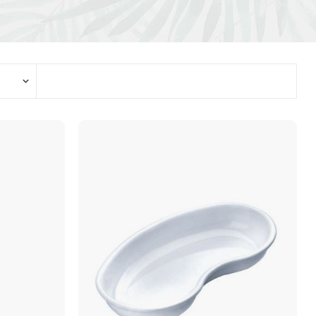
Περιποίηση ποδιών και
χεριών
Προϊόντα για τα χέρια