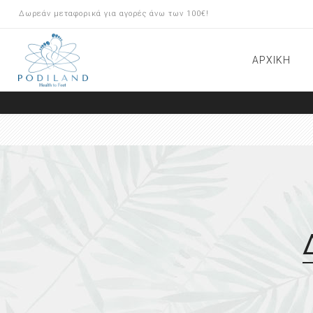
Δωρεάν μεταφορικά για αγορές άνω των 100€!
ΑΡΧΙΚΗ
ΠΡΟΪΟΝΤΑ ARKADA
ΠΕΡΙΠΟΙΗΣΗ ΠΟΔΙΩΝ
ΟΡΘΟΝΥΧΙΑ BRACE Μ
ΟΝΥΧΟΠΛΑΣΤΙΚΗ/INSERT
SYSTEM
ΕΡΓΑΛΕΙΑ-ΦΡΕΖΕΣ
ΕΞΟΠΛΙΣΜΟΣ