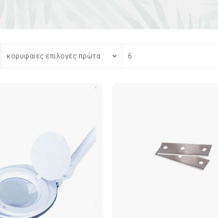
Εργαλεία Podiland
Ορθονυχίας
Εργαλεία Arkada
Ποδολογίας
η
Στέλεχοι & ανταλλακτικά
PODODISK
Φρέζες
ΣΤΕΛΕΧΟΙ - ΚΑΠΕΛΑΚΙΑ
ΝΥΣΤΕΡΙΑ/ΛΕΠΙΔΕΣ
Σ