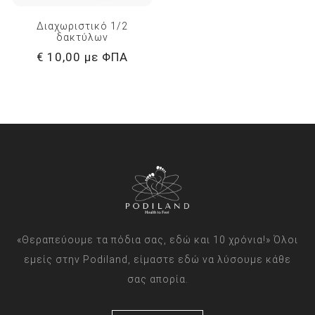
Διαχωριστικό 1/2
δακτύλων
€ 10,00 με ΦΠΑ
«Θεραπεύουμε τα πόδια σας, εδώ και 10 χρόνια!» Όλοι
εμείς στην Podiland, είμαστε εδώ να λύσουμε κάθε
σας απορία.