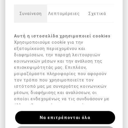
ΟΙ ΠΕΛΆΤΕΣ ΠΟΥ ΑΓΌΡΑΣΑΝ ΑΥΤΌ
Συναίνεση
Λεπτομέρειες
Σχετικά
ΤΟ ΠΡΟΪΌΝ ΑΓΌΡΑΣΑΝ ΕΠΊΣΗΣ
Αυτή η ιστοσελίδα χρησιμοποιεί cookies
Χρησιμοποιούμε cookie για την
εξατομίκευση περιεχομένου και
διαφημίσεων, την παροχή λειτουργιών
κοινωνικών μέσων και την ανάλυση της
επισκεψιμότητάς μας. Επιπλέον,
μοιραζόμαστε πληροφορίες που αφορούν
τον τρόπο που χρησιμοποιείτε τον
ιστότοπό μας με συνεργάτες κοινωνικών
μέσων, διαφήμισης και αναλύσεων, οι
Arkada's TT Sept (250ml)
Arkada's Serum TC16
οποίοι ενδεχομένως να τις συνδυάσουν με
(11ml )
άλλες πληροφορίες που τους έχετε
€ 22,90 με ΦΠΑ
€ 25,90 με ΦΠΑ
παραχωρήσει ή τις οποίες έχουν συλλέξει
Να επιτρέπονται όλα
σε σχέση με την από μέρους σας χρήση
των υπηρεσιών τους.