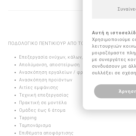
Συναίνε
Αυτή η ιστοσελίδ
Χρησιμοποιούμε co
ΠΟΔΟΛΟΓΙΚΟ ΠΕΝΤΙΚΙΟΥΡ ΑΠΟ ΤΟ Α ΕΩΣ ΤΟ Ω (3 ημέρες)
λειτουργιών κοινω
μοιραζόμαστε πλη
Επεξεργασία ονύχων, κάλων, υπερκερατώσεν, ονυχ
με συνεργάτες κοι
Απολύμανση, αποστείρωση
συνδυάσουν με άλ
Ανασκόπηση εργαλείων / φρεζών
συλλέξει σε σχέση
Ανασκόπηση προϊόντων
Αιτίες εμφάνισης
Άρνησ
Τεχνική επεξεργασίας
Πρακτική σε μοντέλα
Ομάδες έως 6 άτομα
Tapping
Ταμπονάρισμα
Επιθέματα αποφόρτισης