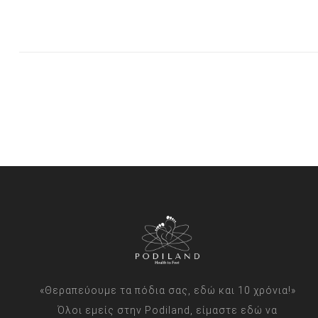
«Θεραπεύουμε τα πόδια σας, εδώ και 10 χρόνια!»
Όλοι εμείς στην Podiland, είμαστε εδώ να