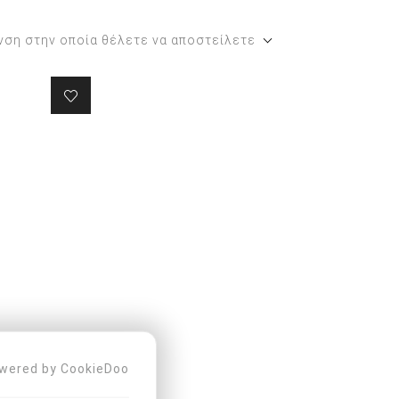
Περιποίηση ποδιών και
νση στην οποία θέλετε να αποστείλετε
χεριών
Προϊόντα για τα χέρια
wered by CookieDoo