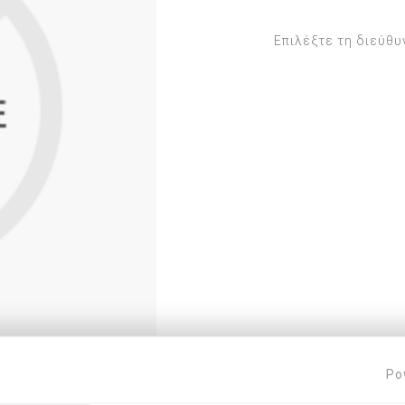
Εργαλεία Podiland
Ορθονυχίας
Επιλέξτε τη διεύθυ
Εργαλεία Arkada
Ποδολογίας
η
Στέλεχοι & ανταλλακτικά
PODODISK
Φρέζες
ΣΤΕΛΕΧΟΙ - ΚΑΠΕΛΑΚΙΑ
ΝΥΣΤΕΡΙΑ/ΛΕΠΙΔΕΣ
Σ
Po