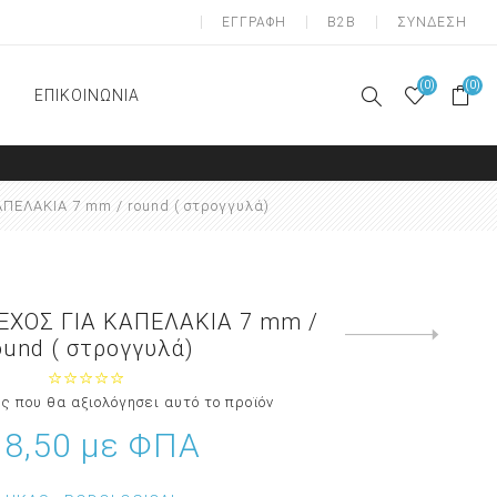
ΕΓΓΡΑΦΗ
B2B
ΣΥΝΔΕΣΗ
(0)
(0)
ΕΠΙΚΟΙΝΩΝΙΑ
A-ΟΝΥΧΟΠΛΑΣΤΙΚΗ
ΠΟΔΟΛΟΓΙΑ
ΠΕΛΑΚΙΑ 7 mm / round ( στρογγυλά)
Απολύμανση
Αναλώσιμα
Διαχωριστικά δαχτύλων
έτοιμα ( gel)
ΕΧΟΣ ΓΙΑ ΚΑΠΕΛΑΚΙΑ 7 mm /
Next
ound ( στρογγυλά)
Αναλώσιμα υλικά
product
Επιθέματα αποφόρτισης
ς που θα αξιολόγησει αυτό το προϊόν
Σιλικόνες κατασκευής
ατομικών επιθεμάτων
 8,50 με ΦΠΑ
Μανικιούρ - Πεντικιούρ