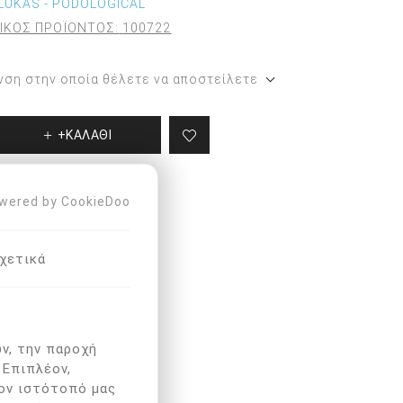
LUKAS - PODOLOGICAL
ΙΚΟΣ ΠΡΟΪΟΝΤΟΣ:
100722
Περιποίηση ποδιών και
χεριών
Προϊόντα για τα χέρια
νση στην οποία θέλετε να αποστείλετε
+ΚΑΛΑΘΙ
wered by CookieDoo
χετικά
ν, την παροχή
 Επιπλέον,
ον ιστότοπό μας