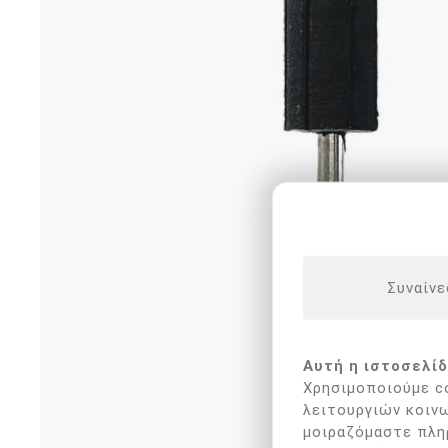
Ποδολογική τροχοί -
Καμπίνες ποδολογίας
Αποστείρωση - Απολύμανσ
Καρέκλες ποδολογίας
Καρέκλες αισθητικής
Διάφορος εξοπλισμός
ΕΠΑΓΓΕΛΜΑΤΙΚΑ ΣΚΑΜΠΟ
4BLANC ΑΠΟΡΡΟΦΗΤΗΡΕ
ΜΑΝΙΚΙΟΥΡ/ΠΕΝΤΙΚΙΟΥΡ
Συναίνε
Αυτή η ιστοσελίδ
Χρησιμοποιούμε co
λειτουργιών κοινω
μοιραζόμαστε πλη