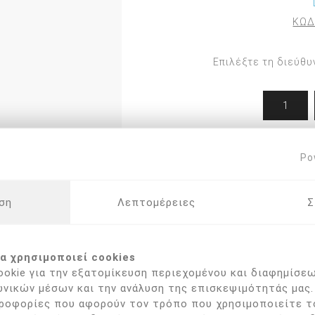
ΚΩΔ
Εργαλεία Podiland
Ορθονυχίας
Εργαλεία Arkada
Ποδολογίας
η
Επιλέξτε τη διεύθυ
Στέλεχοι & ανταλλακτικά
PODODISK
Φρέζες
ΣΤΕΛΕΧΟΙ - ΚΑΠΕΛΑΚΙΑ
ΝΥΣΤΕΡΙΑ/ΛΕΠΙΔΕΣ
Po
Σ
ση
Λεπτομέρειες
Σ
α χρησιμοποιεί cookies
okie για την εξατομίκευση περιεχομένου και διαφημίσεω
νικών μέσων και την ανάλυση της επισκεψιμότητάς μας.
ροφορίες που αφορούν τον τρόπο που χρησιμοποιείτε τ