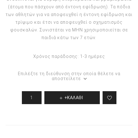
(άτομα που πάσχουν από έντονη εφίδρωση). Τα πόδια
των αθλητών για να αποφευχθεί η έντονη εφίδρωση και
τρίψιμο και έτσι να αποφευχθεί ο σχηματισμός
φουσκαλών. Συνιστάται να ΜΗΝ χρησιμοποιείται σε
παιδιά κάτω των 7 ετών.
Χρόνος παράδοσης:
1-3 ημέρες
Επιλέξτε τη διεύθυνση στην οποία θέλετε να
αποστείλετε
+ΚΑΛΑΘΙ