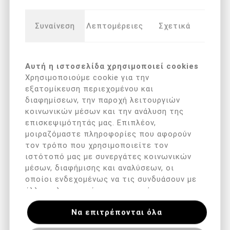
Συναίνεση
Λεπτομέρειες
Σχετικά
Αυτή η ιστοσελίδα χρησιμοποιεί cookies
Χρησιμοποιούμε cookie για την
εξατομίκευση περιεχομένου και
διαφημίσεων, την παροχή λειτουργιών
κοινωνικών μέσων και την ανάλυση της
επισκεψιμότητάς μας. Επιπλέον,
Arkada's Serum TC16
Belensa Polvo 90Gr
μοιραζόμαστε πληροφορίες που αφορούν
(11ml )
τον τρόπο που χρησιμοποιείτε τον
€ 25,90 με ΦΠΑ
€ 14,90 με ΦΠΑ
ιστότοπό μας με συνεργάτες κοινωνικών
μέσων, διαφήμισης και αναλύσεων, οι
οποίοι ενδεχομένως να τις συνδυάσουν με
άλλες πληροφορίες που τους έχετε
παραχωρήσει ή τις οποίες έχουν συλλέξει
Να επιτρέπονται όλα
σε σχέση με την από μέρους σας χρήση
των υπηρεσιών τους.