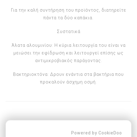
Για την καλή συντήρηση του προϊόντος, διατηρείτε
πάντα τα δύο καπάκια.
Συστατικά
Άλατα αλουμινίου: Η κύρια λειτουργία του είναι να
μειώσει την εφίδρωση και λειτουργεί επίσης ως
αντιμικροβιακός παράγοντας.
Βακτηριοκτόνα: Δρουν ενάντια στα βακτήρια που
προκαλούν άσχημη οσμή.
ΟΙ ΠΕΛΆΤΕΣ ΠΟΥ ΑΓΌΡΑΣΑΝ ΑΥΤΌ
ΤΟ ΠΡΟΪΌΝ ΑΓΌΡΑΣΑΝ ΕΠΊΣΗΣ
Powered by CookieDoo