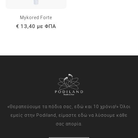
Mykored Forte
€ 13,40 με ΦΠΑ
«Θεραπεύουμε τα πόδια σας, εδώ και 10 χρόνια!» Όλοι
εμείς στην Podiland, είμαστε εδώ να λύσουμε κάθε
σας απορία.