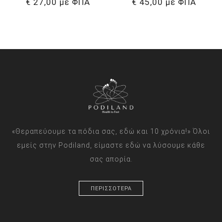
€ 27,00 με ΦΠΑ
€ 45,00 με ΦΠΑ
«Θεραπεύουμε τα πόδια σας, εδώ και 10 χρόνια!» Όλοι
εμείς στην Podiland, είμαστε εδώ να λύσουμε κάθε
σας απορία.
ΠΕΡΙΣΣΟΤΕΡΑ