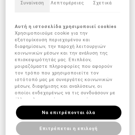
Arkada's Serum TC16
Lensabel Κ20 (75ml)
Συναίνεση
Λεπτομέρειες
Σχετικά
(11ml )
€ 25,90 με ΦΠΑ
€ 14,90 με ΦΠΑ
Αυτή η ιστοσελίδα χρησιμοποιεί cookies
Χρησιμοποιούμε cookie για την
εξατομίκευση περιεχομένου και
διαφημίσεων, την παροχή λειτουργιών
κοινωνικών μέσων και την ανάλυση της
επισκεψιμότητάς μας. Επιπλέον,
μοιραζόμαστε πληροφορίες που αφορούν
τον τρόπο που χρησιμοποιείτε τον
ιστότοπό μας με συνεργάτες κοινωνικών
μέσων, διαφήμισης και αναλύσεων, οι
οποίοι ενδεχομένως να τις συνδυάσουν με
Arkada's cream ( 70ml )
CALLUS Cream
LAUFWUNDER
άλλες πληροφορίες που τους έχετε
παραχωρήσει ή τις οποίες έχουν συλλέξει
€ 20,90 με ΦΠΑ
€ 14,90 με ΦΠΑ
Να επιτρέπονται όλα
σε σχέση με την από μέρους σας χρήση
των υπηρεσιών τους.
Επιτρέπεται η επιλογή