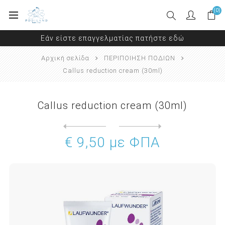
(0)
Εάν είστε επαγγελματίας πατήστε εδώ
Αρχική σελίδα
ΠΕΡΙΠΟΙΗΣΗ ΠΟΔΙΩΝ
Callus reduction cream (30ml)
Callus reduction cream (30ml)
Next
product
Previous product
€ 9,50 με ΦΠΑ