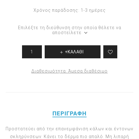
Χρόνος παράδοσης:
1-3 ημέρες
Επιλέξτε τη διεύθυνση στην οποία θέλετε να
αποστείλετε
+ΚΑΛΑΘΙ
Διαθεσιμότητα:
Άμεσα διαθέσιμο
ΠΕΡΙΓΡΑΦΉ
Προστατεύει από την επανεμφάνιση κάλων και έντονων
σκληρύνσεων. Κάνει το δέρμα πιο απαλό. Μη λιπαρή