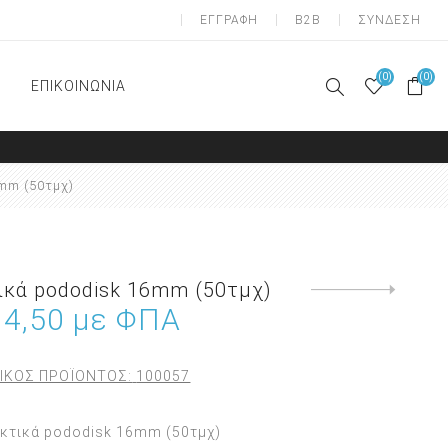
ΕΓΓΡΑΦΗ
B2B
ΣΥΝΔΕΣΗ
(0)
(0)
ΕΠΙΚΟΙΝΩΝΙΑ
A-ΟΝΥΧΟΠΛΑΣΤΙΚΗ
ΠΟΔΟΛΟΓΙΑ
mm (50τμχ)
Απολύμανση
Αναλώσιμα
Διαχωριστικά δαχτύλων
έτοιμα ( gel)
κά pododisk 16mm (50τμχ)
Next
product
 4,50 με ΦΠΑ
Αναλώσιμα υλικά
Επιθέματα αποφόρτισης
Σιλικόνες κατασκευής
ΙΚΟΣ ΠΡΟΪΟΝΤΟΣ:
100057
ατομικών επιθεμάτων
κτικά pododisk 16mm (50τμχ)
Μανικιούρ - Πεντικιούρ