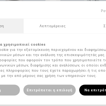
Po
ση
Λεπτομέρειες
Σ
α χρησιμοποιεί cookies
okie για την εξατομίκευση περιεχομένου και διαφημίσεω
a's Podospray (600ml)
Arkada's TT Sept (2
νικών μέσων και την ανάλυση της επισκεψιμότητάς μας.
€ 10,00 με ΦΠΑ
€ 22,90 με ΦΠ
ροφορίες που αφορούν τον τρόπο που χρησιμοποιείτε τ
νωνικών μέσων, διαφήμισης και αναλύσεων, οι οποίοι εν
λες πληροφορίες που τους έχετε παραχωρήσει ή τις οπο
 με την από μέρους σας χρήση των υπηρεσιών τους.
η
Επιτρέπεται η επιλογή
Να επιτρέ