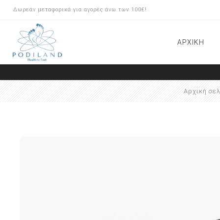
Δωρεάν μεταφορικά για αγορές άνω των 100€!
ΑΡΧΙΚΗ
ΠΡΟΪΟΝΤΑ ARKADA
Αρχική σελ
ΠΕΡΙΠΟΙΗΣΗ ΠΟΔΙΩΝ
ΟΡΘΟΝΥΧΙΑ BRACE Μ
ΟΝΥΧΟΠΛΑΣΤΙΚΗ/INSERT
SYSTEM
ΕΡΓΑΛΕΙΑ-ΦΡΕΖΕΣ
ΕΞΟΠΛΙΣΜΟΣ