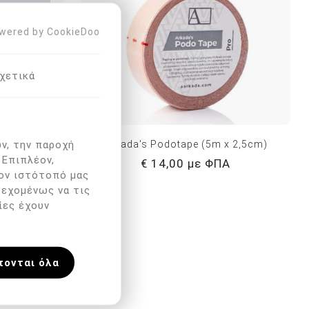
wered by CookieDoo
χετικά
ν, την παροχή
50ml)
Arkada's Podotape (5m x 2,5cm)
 Επιπλέον,
Α
€ 14,00 με ΦΠΑ
ον ιστότοπό μας
δεχομένως να τις
ίες έχουν
πονται όλα