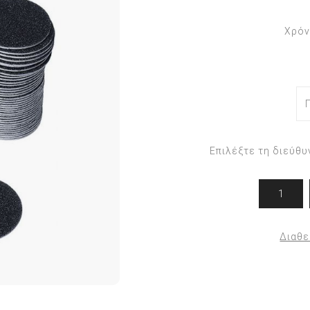
Εργαλεία Podiland
Ορθονυχίας
Χρόν
Εργαλεία Arkada
Ποδολογίας
η
Στέλεχοι & ανταλλακτικά
PODODISK
Φρέζες
ΣΤΕΛΕΧΟΙ - ΚΑΠΕΛΑΚΙΑ
ΝΥΣΤΕΡΙΑ/ΛΕΠΙΔΕΣ
Επιλέξτε τη διεύθυ
Σ
Διαθε