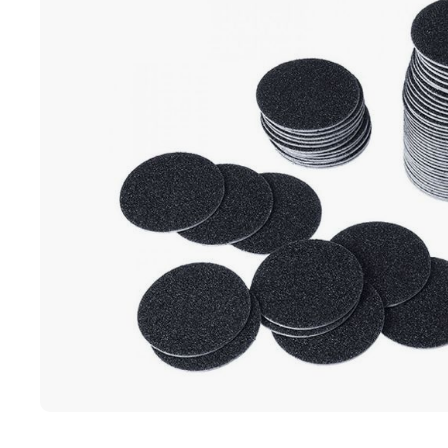
Ποδολογική τροχοί -
Καμπίνες ποδολογίας
Αποστείρωση - Απολύμανσ
Καρέκλες ποδολογίας
Καρέκλες αισθητικής
Διάφορος εξοπλισμός
ΕΠΑΓΓΕΛΜΑΤΙΚΑ ΣΚΑΜΠΟ
4BLANC ΑΠΟΡΡΟΦΗΤΗΡΕ
ΜΑΝΙΚΙΟΥΡ/ΠΕΝΤΙΚΙΟΥΡ