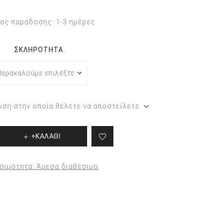
Περιποίηση ποδιών και
ος παράδοσης:
1-3 ημέρες
χεριών
Προϊόντα για τα χέρια
ΣΚΛΗΡΌΤΗΤΑ
νση στην οποία θέλετε να αποστείλετε
+ΚΑΛΑΘΙ
σιμότητα:
Άμεσα διαθέσιμο