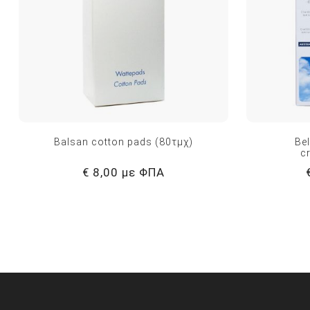
Balsan cotton pads (80τμχ)
Be
c
€ 8,00 με ΦΠΑ