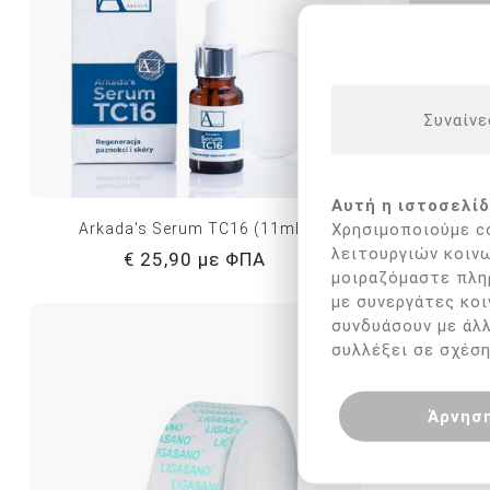
Συναίνε
Αυτή η ιστοσελίδ
Χρησιμοποιούμε co
Arkada's Serum TC16 (11ml )
Arkad
λειτουργιών κοινω
€ 25,90 με ΦΠΑ
μοιραζόμαστε πλη
με συνεργάτες κοι
συνδυάσουν με άλ
συλλέξει σε σχέση
Άρνησ