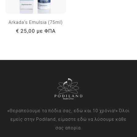
Arkada's Emulsia (75ml)
€ 25,00 με ΦΠΑ
«Θεραπεύουμε τα πόδια σας, εδώ και 10 χρόνια!» Όλοι
εμείς στην Podiland, είμαστε εδώ να λύσουμε κάθε
σας απορία.