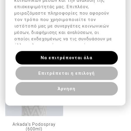
κοινωνικών μέσων και την ανάλυση της
επισκεψιμότητάς μας. Επιπλέον,
μοιραζόμαστε πληροφορίες που αφορούν
τον τρόπο που χρησιμοποιείτε τον
Προστατευτικό σιλικόνης
Arkada's TT Sept (250ml)
ιστότοπό μας με συνεργάτες κοινωνικών
βλαίσου μεγάλου
μέσων, διαφήμισης και αναλύσεων, οι
δακτύλου με
διαχωριστικό
οποίοι ενδεχομένως να τις συνδυάσουν με
άλλες πληροφορίες που τους έχετε
€ 10,00 με ΦΠΑ
€ 22,90 με ΦΠΑ
παραχωρήσει ή τις οποίες έχουν συλλέξει
Να επιτρέπονται όλα
σε σχέση με την από μέρους σας χρήση
των υπηρεσιών τους.
Επιτρέπεται η επιλογή
Άρνηση
Arkada's Podospray
(600ml)