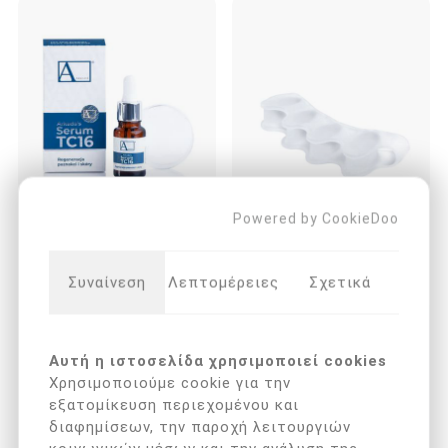
Powered by CookieDoo
Arkada's Serum TC16
Πλήρης διαχωριστής
(11ml )
δακτύλων από soft gel
€ 25,90 με ΦΠΑ
€ 12,00 με ΦΠΑ
Συναίνεση
Λεπτομέρειες
Σχετικά
Αυτή η ιστοσελίδα χρησιμοποιεί cookies
Χρησιμοποιούμε cookie για την
εξατομίκευση περιεχομένου και
διαφημίσεων, την παροχή λειτουργιών