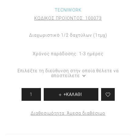
TECNIWORK
ΚΩΔΙΚΟΣ ΠΡΟΪΟΝΤΟΣ:
100073
Διαχωριστικό 1/2 δαχτύλων (1τμχ)
Χρόνος παράδοσης:
1-3 ημέρες
Επιλέξτε τη διεύθυνση στην οποία θέλετε να
αποστείλετε
+ΚΑΛΑΘΙ
Διαθεσιμότητα:
Άμεσα διαθέσιμο