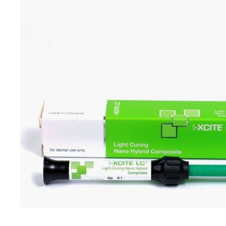
Ποδολογική τροχοί -
Καμπίνες ποδολογίας
Αποστείρωση - Απολύμανσ
Καρέκλες ποδολογίας
Καρέκλες αισθητικής
Διάφορος εξοπλισμός
ΕΠΑΓΓΕΛΜΑΤΙΚΑ ΣΚΑΜΠΟ
4BLANC ΑΠΟΡΡΟΦΗΤΗΡΕ
ΜΑΝΙΚΙΟΥΡ/ΠΕΝΤΙΚΙΟΥΡ