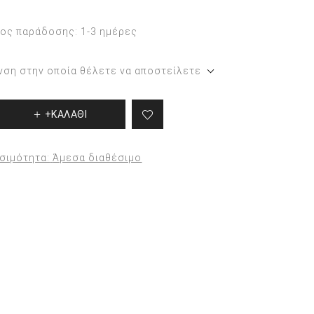
Περιποίηση ποδιών και
ος παράδοσης:
1-3 ημέρες
χεριών
Προϊόντα για τα χέρια
νση στην οποία θέλετε να αποστείλετε
+ΚΑΛΑΘΙ
σιμότητα:
Άμεσα διαθέσιμο