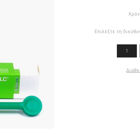
Εργαλεία Podiland
Ορθονυχίας
Χρόν
Εργαλεία Arkada
Ποδολογίας
η
Στέλεχοι & ανταλλακτικά
Επιλέξτε τη διεύθυ
PODODISK
Φρέζες
ΣΤΕΛΕΧΟΙ - ΚΑΠΕΛΑΚΙΑ
ΝΥΣΤΕΡΙΑ/ΛΕΠΙΔΕΣ
Διαθε
Σ