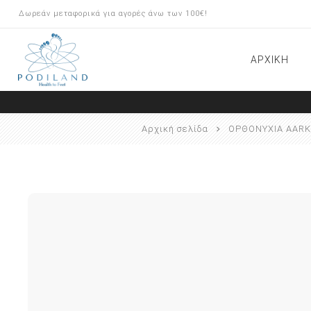
Δωρεάν μεταφορικά για αγορές άνω των 100€!
ΑΡΧΙΚΗ
ΠΡΟΪΟΝΤΑ ARKADA
Αρχική σελίδα
ΟΡΘΟΝΥΧΙΑ AAR
ΠΕΡΙΠΟΙΗΣΗ ΠΟΔΙΩΝ
ΟΡΘΟΝΥΧΙΑ BRACE Μ
ΟΝΥΧΟΠΛΑΣΤΙΚΗ/INSERT
SYSTEM
ΕΡΓΑΛΕΙΑ-ΦΡΕΖΕΣ
ΕΞΟΠΛΙΣΜΟΣ