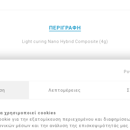
ΠΕΡΙΓΡΑΦΉ
Light curing Nano Hybrid Composite (4g)
Po
 ΠΟΥ ΑΓΌΡΑΣΑΝ ΑΥΤΌ ΤΟ ΠΡΟΪΌΝ ΑΓΌΡ
ση
Λεπτομέρειες
Σ
α χρησιμοποιεί cookies
okie για την εξατομίκευση περιεχομένου και διαφημίσεω
νικών μέσων και την ανάλυση της επισκεψιμότητάς μας.