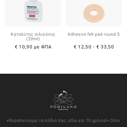
Καταλύτης σιλικόνης
Adhesive felt pad round S
(20ml)
€ 10,90 με ΦΠΑ
€ 12,50 - € 33,50
«Θεραπεύουμε τα πόδια σας, εδώ και 10 χρόνια!» Όλοι