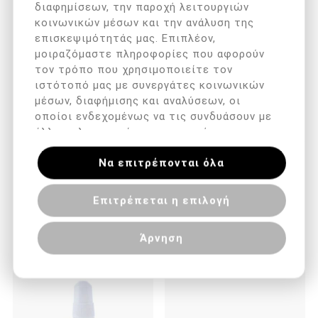
διαφημίσεων, την παροχή λειτουργιών
κοινωνικών μέσων και την ανάλυση της
επισκεψιμότητάς μας. Επιπλέον,
ΠΕΡΙΓΡΑΦΉ
μοιραζόμαστε πληροφορίες που αφορούν
τον τρόπο που χρησιμοποιείτε τον
Set που περιλαμβάνει μια σιλικονη μαλακή, μια σιλικόνη
ιστότοπό μας με συνεργάτες κοινωνικών
μέτριας σκληρότητας και έναν καταλύτη.
μέσων, διαφήμισης και αναλύσεων, οι
οποίοι ενδεχομένως να τις συνδυάσουν με
άλλες πληροφορίες που τους έχετε
παραχωρήσει ή τις οποίες έχουν συλλέξει
Να επιτρέπονται όλα
σε σχέση με την από μέρους σας χρήση
των υπηρεσιών τους.
ΟΙ ΠΕΛΆΤΕΣ ΠΟΥ ΑΓΌΡΑΣΑΝ ΑΥΤΌ
Επιτρέπεται η επιλογή
ΤΟ ΠΡΟΪΌΝ ΑΓΌΡΑΣΑΝ ΕΠΊΣΗΣ
Άρνηση