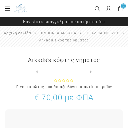
(0)
Εάν είστε επαγγελματίας πατήστε εδώ
Αρχική σελίδα
ΠΡΟΪΟΝΤΑ ARKADA
ΕΡΓΑΛΕΙΑ-ΦΡΕΖΕΣ
Arkada's κόφτης νήματος
Arkada's κόφτης νήματος
Next
product
Previous product
Γίνε ο πρώτος που θα αξιολόγησει αυτό το προϊόν
€ 70,00 με ΦΠΑ