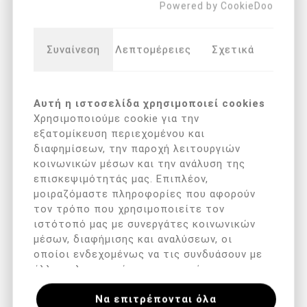
Powered by CookieDoo
ΟΙ ΠΕΛΆΤΕΣ ΠΟΥ ΑΓΌΡΑΣΑΝ ΑΥΤΌ
ΤΟ ΠΡΟΪΌΝ ΑΓΌΡΑΣΑΝ ΕΠΊΣΗΣ
Συναίνεση
Λεπτομέρειες
Σχετικά
Αυτή η ιστοσελίδα χρησιμοποιεί cookies
Χρησιμοποιούμε cookie για την
εξατομίκευση περιεχομένου και
διαφημίσεων, την παροχή λειτουργιών
κοινωνικών μέσων και την ανάλυση της
επισκεψιμότητάς μας. Επιπλέον,
μοιραζόμαστε πληροφορίες που αφορούν
τον τρόπο που χρησιμοποιείτε τον
ιστότοπό μας με συνεργάτες κοινωνικών
Arkada's Serum TC16
Arkada's oil 08 (30ml)
μέσων, διαφήμισης και αναλύσεων, οι
(11ml )
οποίοι ενδεχομένως να τις συνδυάσουν με
€ 25,90 με ΦΠΑ
€ 28,90 με ΦΠΑ
άλλες πληροφορίες που τους έχετε
παραχωρήσει ή τις οποίες έχουν συλλέξει
Να επιτρέπονται όλα
σε σχέση με την από μέρους σας χρήση