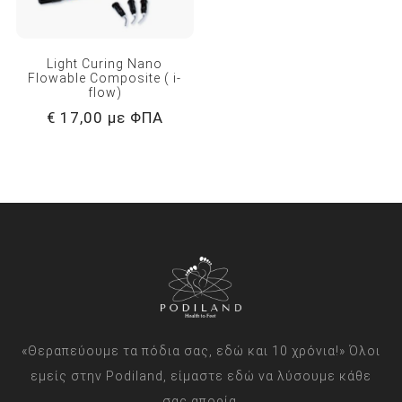
Light Curing Nano
Flowable Composite ( i-
flow)
€ 17,00 με ΦΠΑ
«Θεραπεύουμε τα πόδια σας, εδώ και 10 χρόνια!» Όλοι
εμείς στην Podiland, είμαστε εδώ να λύσουμε κάθε
σας απορία.