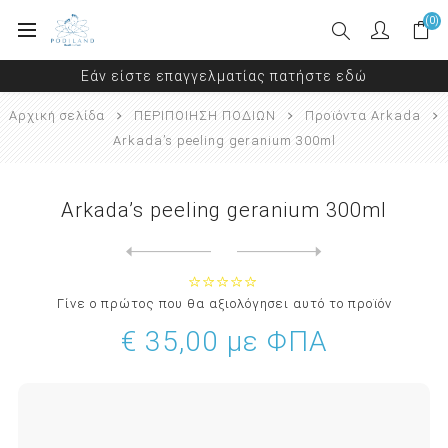
(0)
Εάν είστε επαγγελματίας πατήστε εδώ
Αρχική σελίδα
ΠΕΡΙΠΟΙΗΣΗ ΠΟΔΙΩΝ
Προϊόντα Arkada
Arkada’s peeling geranium 300ml
Arkada’s peeling geranium 300ml
Next
product
Previous product
Arkada's Serum TC16 (11ml ...
Γίνε ο πρώτος που θα αξιολόγησει αυτό το προϊόν
€ 35,00 με ΦΠΑ