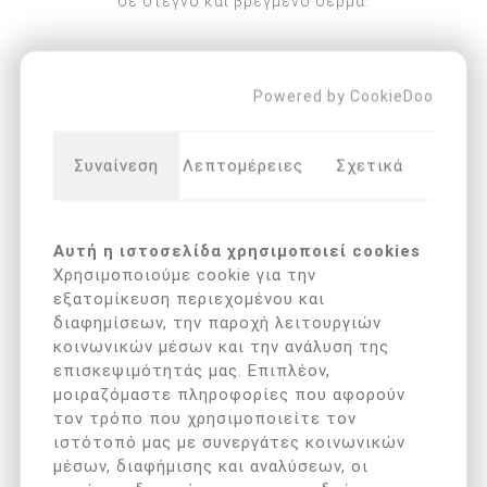
σε στεγνό και βρεγμένο δέρμα.
Επιλέξτε τη διεύθυνση στην οποία θέλετε να
αποστείλετε
Powered by CookieDoo
+ΚΑΛΑΘΙ
Συναίνεση
Λεπτομέρειες
Σχετικά
Αυτή η ιστοσελίδα χρησιμοποιεί cookies
ΟΙ ΠΕΛΆΤΕΣ ΠΟΥ ΑΓΌΡΑΣΑΝ ΑΥΤΌ
Χρησιμοποιούμε cookie για την
ΤΟ ΠΡΟΪΌΝ ΑΓΌΡΑΣΑΝ ΕΠΊΣΗΣ
εξατομίκευση περιεχομένου και
διαφημίσεων, την παροχή λειτουργιών
κοινωνικών μέσων και την ανάλυση της
επισκεψιμότητάς μας. Επιπλέον,
μοιραζόμαστε πληροφορίες που αφορούν
τον τρόπο που χρησιμοποιείτε τον
ιστότοπό μας με συνεργάτες κοινωνικών
μέσων, διαφήμισης και αναλύσεων, οι