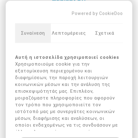
ΠΕΡΙΓΡΑΦΉ
Powered by CookieDoo
DIGITAL ULTRASONIC CLEANER (800ml)
Πίνακας ελέγχου με τεχνολογία ανίχνευσης
Συναίνεση
Λεπτομέρειες
Σχετικά
Δεξαμενή από ανοξείδωτο χάλυβα
Χωρητικότητα 800ml / 2.5L
Μέγεθος δοχείου 18x8,7x5,8cm
Αυτή η ιστοσελίδα χρησιμοποιεί cookies
Χρησιμοποιούμε cookie για την
Το μακρύτερο αντικείμενο που χωρά είναι 18cm
εξατομίκευση περιεχομένου και
διαφημίσεων, την παροχή λειτουργιών
Οθόνη LED 2 χρωμάτων
κοινωνικών μέσων και την ανάλυση της
Ψηφιακό χρονόμετρο με 5 ρυθμίσεις
επισκεψιμότητάς μας. Επιπλέον,
Αποσπώμενο καλώδιο ρεύματος και διακόπτης
μοιραζόμαστε πληροφορίες που αφορούν
τροφοδοσίας
τον τρόπο που χρησιμοποιείτε τον
ιστότοπό μας με συνεργάτες κοινωνικών
μέσων, διαφήμισης και αναλύσεων, οι
οποίοι ενδεχομένως να τις συνδυάσουν με
άλλες πληροφορίες που τους έχετε