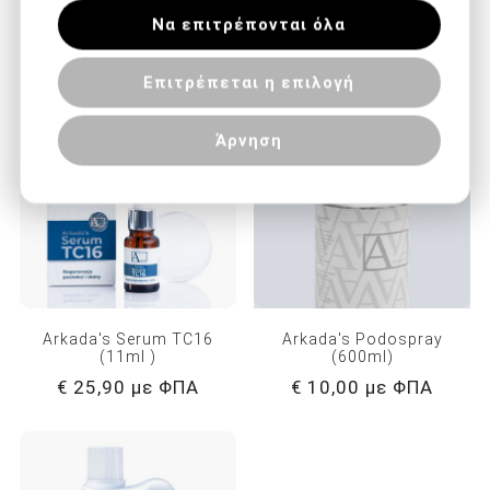
παραχωρήσει ή τις οποίες έχουν συλλέξει
ΟΙ ΠΕΛΆΤΕΣ ΠΟΥ ΑΓΌΡΑΣΑΝ ΑΥΤΌ
Να επιτρέπονται όλα
σε σχέση με την από μέρους σας χρήση
ΤΟ ΠΡΟΪΌΝ ΑΓΌΡΑΣΑΝ ΕΠΊΣΗΣ
των υπηρεσιών τους.
Επιτρέπεται η επιλογή
Άρνηση
Arkada's Serum TC16
Arkada's Podospray
(11ml )
(600ml)
€ 25,90 με ΦΠΑ
€ 10,00 με ΦΠΑ