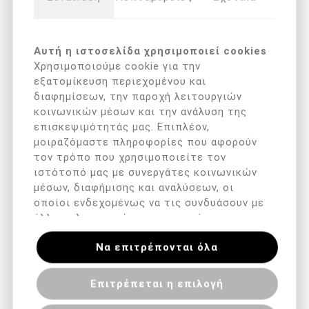
κρέμα-βάλσαμο με έντονη δράση. για υπερθερμασμένα
πόδια που υποφέρουν από έντονη εφίδρωση . Η
συνδυασμένη φόρμουλα φαρνεσόλης, ουσνικού
Αυτή η ιστοσελίδα χρησιμοποιεί cookies
οξέος(usnic acid) και μενθόλης ενισχύει την
Χρησιμοποιούμε cookie για την
ισορροπημένη μικροκυκλοφορία ενώ καταπραΰνει και
εξατομίκευση περιεχομένου και
αναζωογονεί το δέρμα. Αντιιδρωτικό, βοηθά στην
διαφημίσεων, την παροχή λειτουργιών
κοινωνικών μέσων και την ανάλυση της
πρόληψη της υπερβολικής εφίδρωσης, ενώ
επισκεψιμότητάς μας. Επιπλέον,
ταυτόχρονα απομακρύνει την δυσάρεστη μυρωδιά απο
μοιραζόμαστε πληροφορίες που αφορούν
τα πόδια: τα αντιμικροβιακά συστατικά προσφέρουν
τον τρόπο που χρησιμοποιείτε τον
μακροχρόνια προστασία από την ανάπτυξη δυσάρεστων
ιστότοπό μας με συνεργάτες κοινωνικών
οσμών που προκαλούνται από την ανάπτυξη βακτηρίων
μέσων, διαφήμισης και αναλύσεων, οι
και τον ιδρώτα.
οποίοι ενδεχομένως να τις συνδυάσουν με
άλλες πληροφορίες που τους έχετε
παραχωρήσει ή τις οποίες έχουν συλλέξει
Επιλέξτε τη διεύθυνση στην οποία θέλετε να
Να επιτρέπονται όλα
σε σχέση με την από μέρους σας χρήση
αποστείλετε
των υπηρεσιών τους.
Επιτρέπεται η επιλογή
+ΚΑΛΑΘΙ