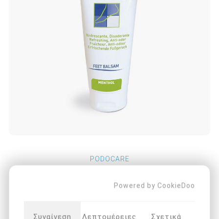
PODOCARE
ΚΩΔΙΚΟΣ ΠΡΟΪΟΝΤΟΣ:
EP114
Powered by CookieDoo
Refreshing and Deodorant, 100ml. Δροσιστικό,
Αποσμητικό με μενθόλη Αποσμητική και δροσιστική
Συναίνεση
Λεπτομέρειες
Σχετικά