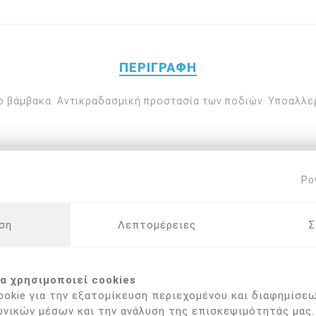
ΠΕΡΙΓΡΑΦΉ
 βάμβακα. Αντικραδασμική προστασία των ποδιών. Υποαλλε
Po
 ΠΟΥ ΑΓΌΡΑΣΑΝ ΑΥΤΌ ΤΟ ΠΡΟΪΌΝ ΑΓΌΡ
ση
Λεπτομέρειες
Σ
α χρησιμοποιεί cookies
okie για την εξατομίκευση περιεχομένου και διαφημίσεω
νικών μέσων και την ανάλυση της επισκεψιμότητάς μας.