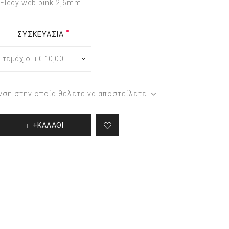
Flecy web pink 2,6mm
Περιποίηση ποδιών και
χεριών
ΣΥΣΚΕΥΑΣΊΑ
Προϊόντα για τα χέρια
νση στην οποία θέλετε να αποστείλετε
+ΚΑΛΑΘΙ