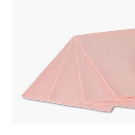
Ποδολογική τροχοί -
Καμπίνες ποδολογίας
Αποστείρωση - Απολύμανσ
Καρέκλες ποδολογίας
Καρέκλες αισθητικής
Διάφορος εξοπλισμός
ΕΠΑΓΓΕΛΜΑΤΙΚΑ ΣΚΑΜΠΟ
4BLANC ΑΠΟΡΡΟΦΗΤΗΡΕ
ΜΑΝΙΚΙΟΥΡ/ΠΕΝΤΙΚΙΟΥΡ