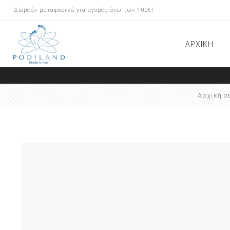
Δωρεάν μεταφορικά για αγορές άνω των 100€!
ΑΡΧΙΚΗ
ΠΡΟΪΟΝΤΑ ARKADA
Αρχική σ
ΠΕΡΙΠΟΙΗΣΗ ΠΟΔΙΩΝ
ΟΡΘΟΝΥΧΙΑ BRACE Μ
ΟΝΥΧΟΠΛΑΣΤΙΚΗ/INSERT
SYSTEM
ΕΡΓΑΛΕΙΑ-ΦΡΕΖΕΣ
ΕΞΟΠΛΙΣΜΟΣ