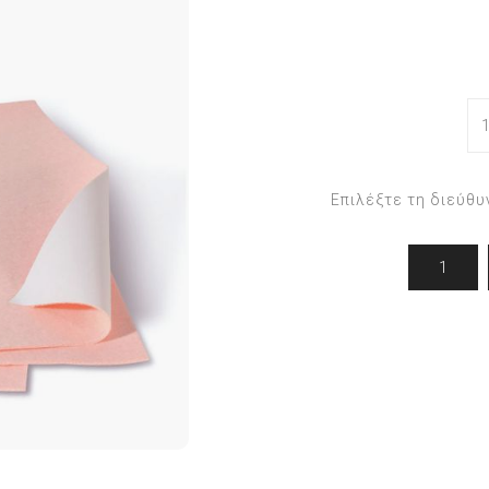
Εργαλεία Podiland
Ορθονυχίας
Εργαλεία Arkada
Ποδολογίας
η
Στέλεχοι & ανταλλακτικά
PODODISK
Φρέζες
ΣΤΕΛΕΧΟΙ - ΚΑΠΕΛΑΚΙΑ
Επιλέξτε τη διεύθυ
ΝΥΣΤΕΡΙΑ/ΛΕΠΙΔΕΣ
Σ