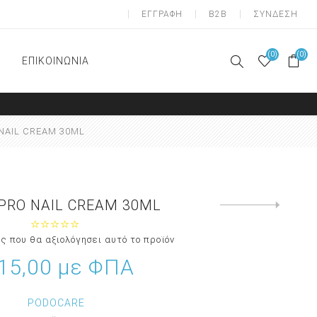
ΕΓΓΡΑΦΗ
B2B
ΣΥΝΔΕΣΗ
(0)
(0)
ΕΠΙΚΟΙΝΩΝΙΑ
A-ΟΝΥΧΟΠΛΑΣΤΙΚΗ
ΠΟΔΟΛΟΓΙΑ
NAIL CREAM 30ML
Απολύμανση
Αναλώσιμα
Διαχωριστικά δαχτύλων
έτοιμα ( gel)
PRO NAIL CREAM 30ML
Next
product
Αναλώσιμα υλικά
ς που θα αξιολόγησει αυτό το προϊόν
Επιθέματα αποφόρτισης
 15,00 με ΦΠΑ
Σιλικόνες κατασκευής
ατομικών επιθεμάτων
PODOCARE
Μανικιούρ - Πεντικιούρ