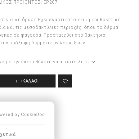
ΙΚΟΣ ΠΡΟΪΟΝΤΟΣ:
EP207
Περιποίηση ποδιών και
χεριών
ατευτική δράση Έχει ελαστικοποιητική και θρεπτική
Προϊόντα για τα χέρια
κια και τις μεσοδακτύλιες περιοχές, όπου το δέρμα
ρρεπές σε φαγούρα. Προστατεύει από βακτήρια,
την πρόληψη δερματικών λοιμώξεων.
νση στην οποία θέλετε να αποστείλετε
+ΚΑΛΑΘΙ
wered by CookieDoo
χετικά