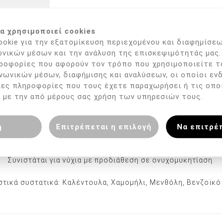
α χρησιμοποιεί cookies
okie για την εξατομίκευση περιεχομένου και διαφημίσεω
ΠΕΡΙΓΡΑΦΉ
νικών μέσων και την ανάλυση της επισκεψιμότητάς μας.
ροφορίες που αφορούν τον τρόπο που χρησιμοποιείτε τ
Καταπραϋντική κρέμα με προστατευτική δράση
νωνικών μέσων, διαφήμισης και αναλύσεων, οι οποίοι εν
λες πληροφορίες που τους έχετε παραχωρήσει ή τις οπο
νύχια, τα πετσάκια και τις μεσοδακτύλιες περιοχές, όπου τ
 με την από μέρους σας χρήση των υπηρεσιών τους.
ει από βακτήρια, συμβάλλοντας στην πρόληψη δερματικών 
η
Επιτρέπεται η επιλογή
Να επιτρέ
Ιδανική για ταλαιπωρημένα και κιτρινισμένα νύχια.
Συνιστάται για νύχια με προδιάθεση σε ονυχομυκητίαση.
τικά συστατικά: Καλέντουλα, Χαμομήλι, Μενθόλη, Βενζοϊκό