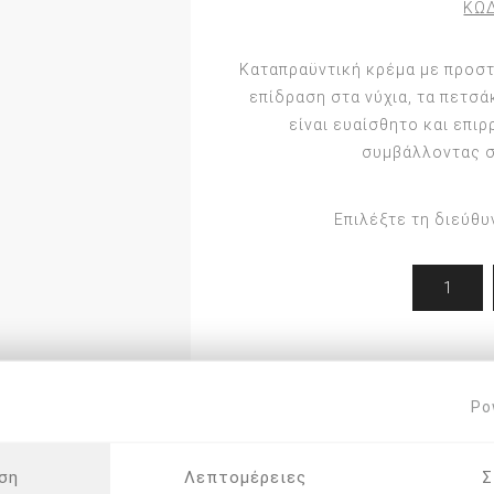
ΚΩΔ
Εργαλεία Podiland
Ορθονυχίας
Καταπραϋντική κρέμα με προστ
Εργαλεία Arkada
Ποδολογίας
η
επίδραση στα νύχια, τα πετσά
Στέλεχοι & ανταλλακτικά
PODODISK
είναι ευαίσθητο και επι
συμβάλλοντας σ
Φρέζες
ΣΤΕΛΕΧΟΙ - ΚΑΠΕΛΑΚΙΑ
Επιλέξτε τη διεύθυ
ΝΥΣΤΕΡΙΑ/ΛΕΠΙΔΕΣ
Σ
Po
ση
Λεπτομέρειες
Σ