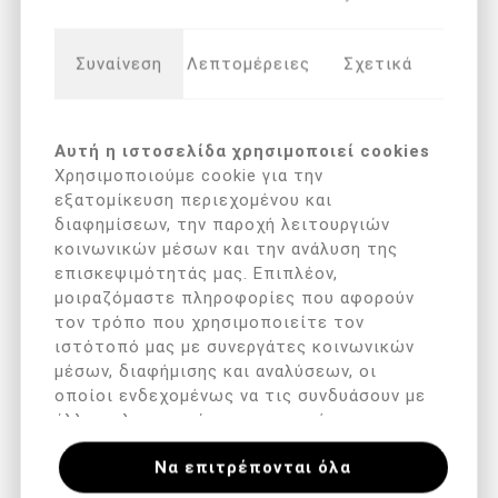
Συναίνεση
Λεπτομέρειες
Σχετικά
ΠΕΡΙΓΡΑΦΉ
Αυτή η ιστοσελίδα χρησιμοποιεί cookies
Η χειρολαβή μικρο-λεπίδων Beauty Care αποτελεί
Χρησιμοποιούμε cookie για την
επαγγελματικό εργαλείο στήριξης και ασφαλούς
εξατομίκευση περιεχομένου και
χρήσης των μικρο-λεπίδων μεγέθους 0/1.
διαφημίσεων, την παροχή λειτουργιών
κοινωνικών μέσων και την ανάλυση της
🔹 Τεχνικά χαρακτηριστικά:
επισκεψιμότητάς μας. Επιπλέον,
μοιραζόμαστε πληροφορίες που αφορούν
Κατασκευασμένη από ανοξείδωτο ατσάλι ιατρικής
τον τρόπο που χρησιμοποιείτε τον
ιστότοπό μας με συνεργάτες κοινωνικών
ποιότητας για ανθεκτικότητα και βιοσυμβατότητα.
μέσων, διαφήμισης και αναλύσεων, οι
οποίοι ενδεχομένως να τις συνδυάσουν με
Διαθέτει σύστημα σταθερής στερέωσης με μηχανισμό
άλλες πληροφορίες που τους έχετε
κλειδώματος για ασφαλή τοποθέτηση της λεπίδας.
παραχωρήσει ή τις οποίες έχουν συλλέξει
Να επιτρέπονται όλα
σε σχέση με την από μέρους σας χρήση
Εργονομικός σχεδιασμός με αντιολισθητική επιφάνεια
των υπηρεσιών τους.