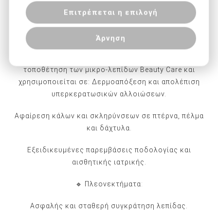
για άνετη και ακριβή χρήση.
Επιτρέπεται η επιλογή
Επαναχρησιμοποιούμενη και αποστειρούμενη σε
αυτόκαυστο (autoclave).
Άρνηση
🔹
Η χειρολαβή είναι απαραίτητο εξάρτημα για την
τοποθέτηση των μικρο-λεπίδων Beauty Care και
χρησιμοποιείται σε: Δερμοαπόξεση και απολέπιση
υπερκερατωσικών αλλοιώσεων.
Αφαίρεση κάλων και σκληρύνσεων σε πτέρνα, πέλμα
και δάχτυλα.
Εξειδικευμένες παρεμβάσεις ποδολογίας και
αισθητικής ιατρικής.
🔹 Πλεονεκτήματα
:
Ασφαλής και σταθερή συγκράτηση λεπίδας.