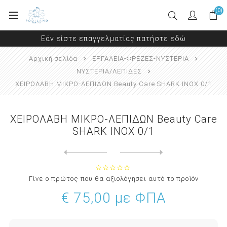
(0)
Εάν είστε επαγγελματίας πατήστε εδώ
Αρχική σελίδα
ΕΡΓΑΛΕΙΑ-ΦΡΕΖΕΣ-ΝΥΣΤΕΡΙΑ
ΝΥΣΤΕΡΙΑ/ΛΕΠΙΔΕΣ
ΧΕΙΡΟΛΑΒΗ ΜΙΚΡΟ-ΛΕΠΙΔΩΝ Beauty Care SHARK INOX 0/1
ΧΕΙΡΟΛΑΒΗ ΜΙΚΡΟ-ΛΕΠΙΔΩΝ Beauty Care
SHARK INOX 0/1
Next
product
Previous product
ΧΕΙΡΟΛΑΒΗ ΜΙΚΡΟ-ΛΕΠΙΔΩΝ Bea...
Γίνε ο πρώτος που θα αξιολόγησει αυτό το προϊόν
€ 75,00 με ΦΠΑ