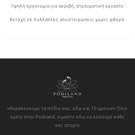
Υψηλή εργονομία για ακριβή, ατραυματική εργασία.
Αντοχή σε πολλαπλές αποστειρώσεις χωρίς φθορά.
«Θεραπεύουμε τα πόδια σας, εδώ και 10 χρόνια!» Όλοι
εμείς στην Podiland, είμαστε εδώ να λύσουμε κάθε
σας απορία.