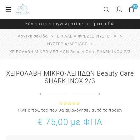
(0)
Εάν είστε επαγγελματίας πατήστε εδώ
Αρχική σελίδα
ΕΡΓΑΛΕΙΑ-ΦΡΕΖΕΣ-ΝΥΣΤΕΡΙΑ
ΝΥΣΤΕΡΙΑ/ΛΕΠΙΔΕΣ
ΧΕΙΡΟΛΑΒΗ ΜΙΚΡΟ-ΛΕΠΙΔΩΝ Beauty Care SHARK INOX 2/3
ΧΕΙΡΟΛΑΒΗ ΜΙΚΡΟ-ΛΕΠΙΔΩΝ Beauty Care
SHARK INOX 2/3
Next
product
Previous product
ΧΕΙΡΟΛΑΒΗ ΑΛΟΥΜΙΝΙΟΥ SHARK...
Γίνε ο πρώτος που θα αξιολόγησει αυτό το προϊόν
€ 75,00 με ΦΠΑ