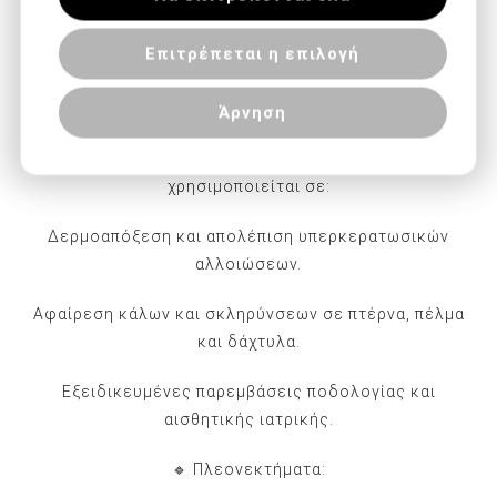
για άνετη και ακριβή χρήση.
των υπηρεσιών τους.
Επιτρέπεται η επιλογή
Επαναχρησιμοποιούμενη και αποστειρούμενη σε
αυτόκαυστο (autoclave).
Άρνηση
🔹Η χειρολαβή είναι απαραίτητο εξάρτημα για την
τοποθέτηση των μικρο-λεπίδων Beauty Care και
χρησιμοποιείται σε:
Δερμοαπόξεση και απολέπιση υπερκερατωσικών
αλλοιώσεων.
Αφαίρεση κάλων και σκληρύνσεων σε πτέρνα, πέλμα
και δάχτυλα.
Εξειδικευμένες παρεμβάσεις ποδολογίας και
αισθητικής ιατρικής.
🔹 Πλεονεκτήματα: