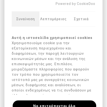
Powered by CookieDoo
Συναίνεση
Λεπτομέρειες
Σχετικά
ΠΕΡΙΓΡΑΦΉ
Η χειρολαβή μικρο-λεπίδων Beauty Care αποτελεί
Αυτή η ιστοσελίδα χρησιμοποιεί cookies
επαγγελματικό εργαλείο στήριξης και ασφαλούς
Χρησιμοποιούμε cookie για την
χρήσης των μικρο-λεπίδων μεγέθους 2/3.
εξατομίκευση περιεχομένου και
διαφημίσεων, την παροχή λειτουργιών
🔹 Τεχνικά χαρακτηριστικά:
κοινωνικών μέσων και την ανάλυση της
επισκεψιμότητάς μας. Επιπλέον,
Κατασκευασμένη από ανοξείδωτο ατσάλι ιατρικής
μοιραζόμαστε πληροφορίες που αφορούν
τον τρόπο που χρησιμοποιείτε τον
ποιότητας για ανθεκτικότητα και βιοσυμβατότητα.
ιστότοπό μας με συνεργάτες κοινωνικών
μέσων, διαφήμισης και αναλύσεων, οι
Διαθέτει σύστημα σταθερής στερέωσης με μηχανισμό
οποίοι ενδεχομένως να τις συνδυάσουν με
κλειδώματος για ασφαλή τοποθέτηση της λεπίδας.
άλλες πληροφορίες που τους έχετε
παραχωρήσει ή τις οποίες έχουν συλλέξει
Εργονομικός σχεδιασμός με αντιολισθητική επιφάνεια
Να επιτρέπονται όλα
σε σχέση με την από μέρους σας χρήση