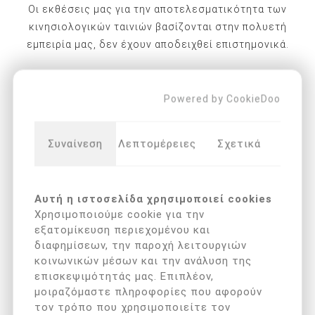
Οι εκθέσεις μας για την αποτελεσματικότητα των
κινησιολογικών ταινιών βασίζονται στην πολυετή
εμπειρία μας, δεν έχουν αποδειχθεί επιστημονικά.
Να θυμάστε ότι κάθε άτομο είναι μοναδικό και μια
ατομική διάγνωση από έναν ειδικό αποτελεί μέρος
Powered by CookieDoo
μιας στοχευμένης θεραπείας.
Συναίνεση
Λεπτομέρειες
Σχετικά
Συμβουλευτείτε έναν γιατρό ή θεραπευτή εάν έχετε
οποιεσδήποτε ερωτήσεις ή ασάφειες.
Συμβουλές:
Αυτή η ιστοσελίδα χρησιμοποιεί cookies
Χρησιμοποιούμε cookie για την
Κατά την εφαρμογή της ταινίας, είναι σημαντικό να μην
εξατομίκευση περιεχομένου και
αγγίζετε την επιφάνεια συγκόλλησης. Η κόλλα αντιδρά
διαφημίσεων, την παροχή λειτουργιών
στη θερμότητα και έτσι ενεργοποιείται. Λόγω του
κοινωνικών μέσων και την ανάλυση της
επισκεψιμότητάς μας. Επιπλέον,
τεντώματος της ταινίας, σχίζεται στη μέση το χαρτί
μοιραζόμαστε πληροφορίες που αφορούν
υποστήριξης και βγαίνει. Τώρα η ταινία μπορεί να
τον τρόπο που χρησιμοποιείτε τον
εφαρμοστεί χωρίς να αγγίξει την συγκολλητική