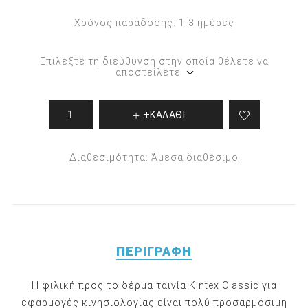
Χρόνος παράδοσης:
1-3 ημέρες
Επιλέξτε τη διεύθυνση στην οποία θέλετε να
αποστείλετε
+ΚΑΛΑΘΙ
Διαθεσιμότητα:
Άμεσα διαθέσιμο
ΠΕΡΙΓΡΑΦΉ
Η φιλική προς το δέρμα ταινία Kintex Classic για
εφαρμογές κινησιολογίας είναι πολύ προσαρμόσιμη