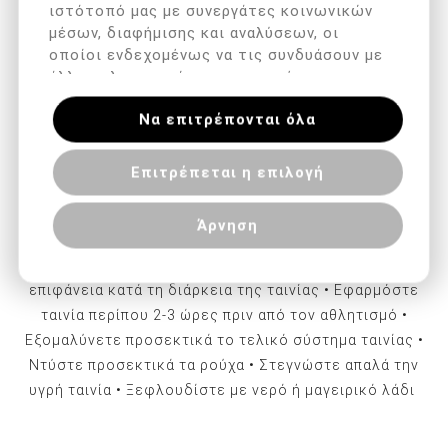
ιστότοπό μας με συνεργάτες κοινωνικών
επιφάνεια. Προ-τέντωμα Η ταινία κινησιολογίας Kintex
μέσων, διαφήμισης και αναλύσεων, οι
εφαρμόζεται εκ των προτέρων στο χαρτί υποστήριξης
οποίοι ενδεχομένως να τις συνδυάσουν με
με προένταση 10%. Αυτό σημαίνει ότι εάν
άλλες πληροφορίες που τους έχετε
δημιουργήσετε ένα σύστημα ταινίας χωρίς πρόσθετη
παραχωρήσει ή τις οποίες έχουν συλλέξει
Να επιτρέπονται όλα
σε σχέση με την από μέρους σας χρήση
ένταση, υπάρχει ήδη μια δράση.
των υπηρεσιών τους.
Αφαιρέστε τυχόν τρίχες στην περιοχή που πρόκειται να
Επιτρέπεται η επιλογή
κολληθεί • Αφαιρέστε τη βρωμιά και τη λιπαρότητα από
το δέρμα • Αποφύγετε λοσιόν σώματος ή έλαια
Άρνηση
σώματος σε αυτό το σημείο • Στρογγυλοποιήστε τις
γωνίες της ταινίας • Μην αγγίζετε την αυτοκόλλητη
επιφάνεια κατά τη διάρκεια της ταινίας • Εφαρμόστε
ταινία περίπου 2-3 ώρες πριν από τον αθλητισμό •
Εξομαλύνετε προσεκτικά το τελικό σύστημα ταινίας •
Ντύστε προσεκτικά τα ρούχα • Στεγνώστε απαλά την
υγρή ταινία • Ξεφλουδίστε με νερό ή μαγειρικό λάδι