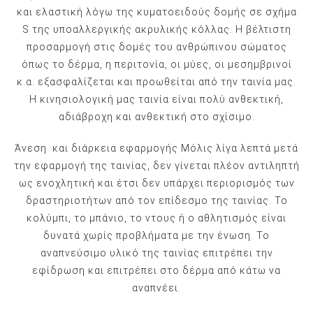
και ελαστική λόγω της κυματοειδούς δομής σε σχήμα
S της υποαλλεργικής ακρυλικής κόλλας. Η βέλτιστη
προσαρμογή στις δομές του ανθρώπινου σώματος
όπως το δέρμα, η περιτονία, οι μύες, οι μεσημβρινοί
κ.α. εξασφαλίζεται και προωθείται από την ταινία μας.
Η κινησιολογική μας ταινία είναι πολύ ανθεκτική,
αδιάβροχη και ανθεκτική στο σχίσιμο.
Άνεση και διάρκεια εφαρμογής Μόλις λίγα λεπτά μετά
την εφαρμογή της ταινίας, δεν γίνεται πλέον αντιληπτή
ως ενοχλητική και έτσι δεν υπάρχει
περιορισμός των
δραστηριοτήτων από τον επίδεσμο της ταινίας. Το
κολύμπι, το μπάνιο, το ντους ή ο αθλητισμός είναι
δυνατά χωρίς προβλήματα με την ένωση. Το
αναπνεύσιμο υλικό της ταινίας επιτρέπει την
εφίδρωση και επιτρέπει στο δέρμα από κάτω να
αναπνέει.