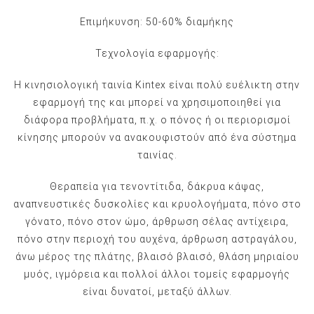
Επιμήκυνση: 50-60% διαμήκης
Τεχνολογία εφαρμογής:
Η κινησιολογική ταινία Kintex είναι πολύ ευέλικτη στην
εφαρμογή της και μπορεί να χρησιμοποιηθεί για
διάφορα προβλήματα, π.χ. ο πόνος ή οι περιορισμοί
κίνησης μπορούν να ανακουφιστούν από ένα σύστημα
ταινίας.
Θεραπεία για τενοντίτιδα, δάκρυα κάψας,
αναπνευστικές δυσκολίες και κρυολογήματα, πόνο στο
γόνατο, πόνο στον ώμο, άρθρωση σέλας αντίχειρα,
πόνο στην περιοχή του αυχένα, άρθρωση αστραγάλου,
άνω μέρος της πλάτης, βλαισό βλαισό, θλάση μηριαίου
μυός, ιγμόρεια και πολλοί άλλοι τομείς εφαρμογής
είναι δυνατοί, μεταξύ άλλων.